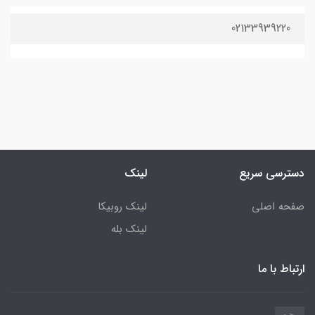
02133939220
دسترسی سریع
لینک
صفحه اصلی
لینک روبیکا
لینک بله
ارتباط با ما