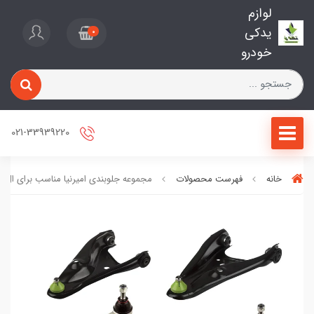
لوازم
یدکی
0
خودرو
021-33939220
خانه
فهرست محصولات
مجموعه جلوبندی امیرنیا مناسب برای ال90